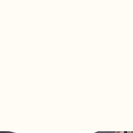
株式会社アフリクション
大乗院 住職
加藤 雅大
役 光明