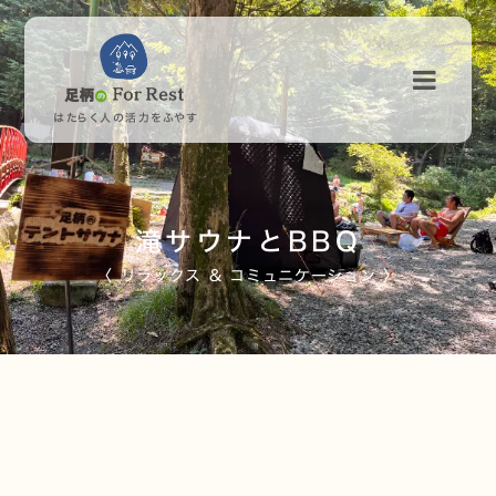
はたらく人の活力をふやす
滝サウナとBBQ
〈 リラックス & コミュニケーション 〉